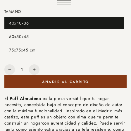
Granate
Variante
Mostaza
Variante
agotada
Azul
Variante
agotada
o
marino
agotada
TAMAÑO
o
no
o
no
disponible
no
disponible
disponible
40x40x36
Variante
agotada
o
50x50x45
no
Variante
disponible
agotada
o
75x75x45 cm
no
Variante
disponible
agotada
o
no
Cantidad
disponible
Reducir
Aumentar
cantidad
cantidad
AÑADIR AL CARRITO
para
para
Puff
Puff
Almudena
Almudena
El
Puff Almudena
es la pieza versátil que tu hogar
necesita, concebida bajo el concepto de diseño de autor
con la máxima funcionalidad. Inspirado en el Madrid más
castizo, este puff es un objeto con alma que te permite
construir un hogarcon autenticidad y calidez. Puede servir
tanto como asiento extra gracias a su tela resistente, como