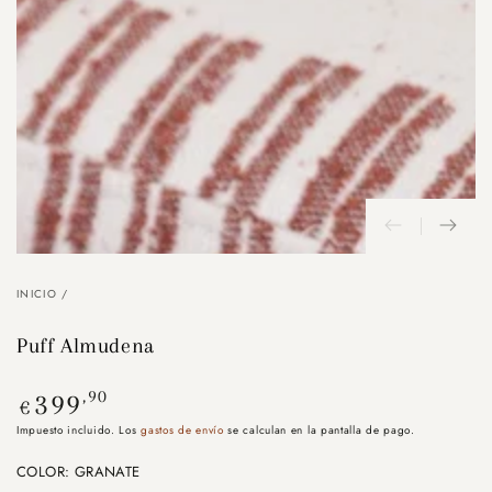
modal
INICIO
/
Puff Almudena
Precio
,90
399
€
regular
Impuesto incluido. Los
gastos de envío
se calculan en la pantalla de pago.
COLOR:
GRANATE