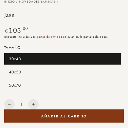
INICIO
/
NOVEDADES LÁMINAS
/
Jaén
Precio
,00
105
€
regular
Impuesto incluido. Los
gastos de envío
se calculan en la pantalla de pago.
TAMAÑO
30x40
Variante
agotada
o
40x50
no
Variante
disponible
agotada
o
50x70
no
Variante
disponible
agotada
o
no
Cantidad
disponible
Reducir
Aumentar
cantidad
cantidad
AÑADIR AL CARRITO
para
para
Jaén
Jaén