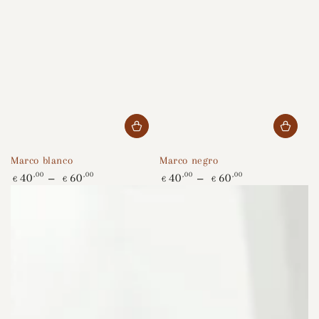
Marco blanco
Marco negro
Precio
Precio
40
,00
60
,00
40
,00
60
,00
€
€
€
€
regular
regular