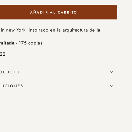
AÑADIR AL CARRITO
tar
ad
in new York, inspirado en la arquitectura de la
ecture
imitada
- 175 copias
022
RODUCTO
LUCIONES