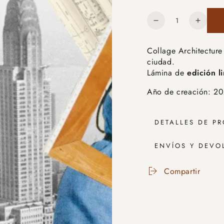
o
no
disponible
Cantidad
Reducir
Aumen
cantidad
cantid
para
para
Collage Architecture 
Architecture
Archit
ciudad.
in
in
Lámina de
edición l
New
New
York
York
Año de creación: 2
DETALLES DE P
ENVÍOS Y DEVO
Compartir