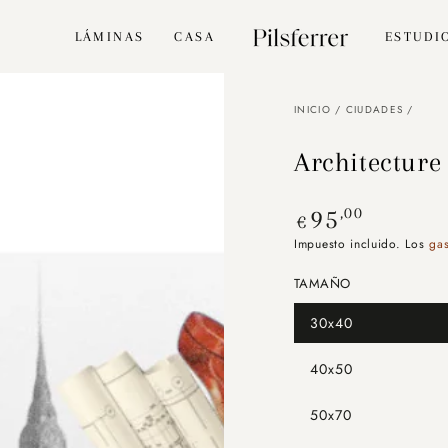
LÁMINAS
CASA
ESTUDI
INICIO
/
CIUDADES
/
Architecture
Precio
,00
95
€
regular
Impuesto incluido. Los
gas
TAMAÑO
30x40
Variante
agotada
o
40x50
no
Variante
disponible
agotada
o
50x70
no
Variante
disponible
agotada